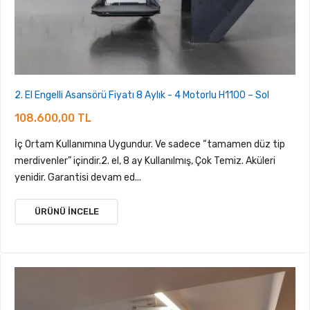
2. El Engelli Asansörü Fiyatı 8 Aylık - 4 Motorlu H1100 – Sol
108.600,00 TL
İç Ortam Kullanımına Uygundur. Ve sadece “tamamen düz tip
merdivenler” içindir.2. el, 8 ay Kullanılmış, Çok Temiz. Aküleri
yenidir. Garantisi devam ed...
ÜRÜNÜ İNCELE