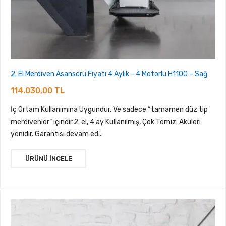
2. El Merdiven Asansörü Fiyatı 4 Aylık - 4 Motorlu H1100 – Sağ
114.030,00 TL
İç Ortam Kullanımına Uygundur. Ve sadece “tamamen düz tip
merdivenler” içindir.2. el, 4 ay Kullanılmış, Çok Temiz. Aküleri
yenidir. Garantisi devam ed...
ÜRÜNÜ İNCELE