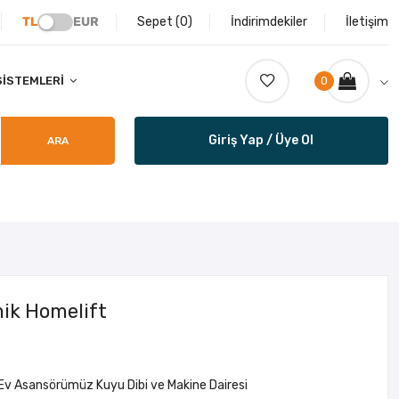
TL
EUR
Sepet (
0
)
İndirimdekiler
İletişim
SISTEMLERI
0
Giriş Yap / Üye Ol
ARA
ik Homelift
Ev Asansörümüz Kuyu Dibi ve Makine Dairesi