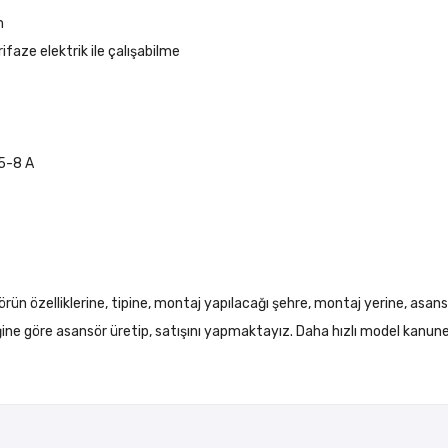
m
faze elektrik ile çalışabilme
5-8 A
örün özelliklerine, tipine, montaj yapılacağı şehre, montaj yerine, asans
liğine göre asansör üretip, satışını yapmaktayız. Daha hızlı model kanun