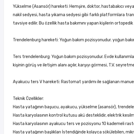
Yükselme (Asansör) hareketi: Hemşire, doktor, hastabakıcı veya
nakil sedyesi, hasta yıkama sedyesi gibi farklı platformlara tran
tavsiye edilir. Bu özellik hasta bakımını yapan kişilerin ortoped
Trendelenburg hareketi: Yoğun bakım pozisyonudur. yoğun bakım
Ters trendelenburg: Yoğun bakım pozisyonudur. Evde kullanımlard
kişinin görüş ve iletişim alanı açılır, karşıyı görmesi, T.V. seyretm
Ayakucu ters V hareketi: Rastomat yardımı ile sağlanan manuel b
Teknik Özellikler:
Hasta yatağının başucu, ayakucu, yükselme (asansör), trendelenb
Hasta karyolasının kontrol kutusu akü desteklidir, elektrik kesil
Hasta karyolasının ayakucu ters ve pozisyonu 10 kademeli rasto
Hasta yatağının başlıkları İstendiğinde kolayca sökülebilen, mikro