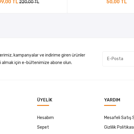
9,00 TL
50,00 TL
220,00 TL
lerimiz, kampanyalar ve indirime giren ürünler
gi almak için e-bültenimize abone olun.
ÜYELIK
YARDIM
Hesabım
Mesafeli Satış
Sepet
Gizlilik Politikas