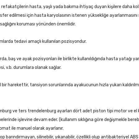
 refakatçilerin hasta, yaşlı yada bakıma ihtiyaç duyan kişilere daha 
sfer edilmesi için hasta karyolasının istenen yüksekliğe ayarlanmasını s
ik sağlığını koruması yönünden önemlidir.
larda tedavi amaçlı kullanılan pozisyondur.
a, baş ve ayak pozisyonları ile birlikte kullanıldığında hasta yatağı y
esi, v.b. durumlara olanak sağlar.
ir harekettir, tansiyon sorunlarında ayakucunun hızla yukarı kaldırılma
urg ve ters trendelenburg ayarları dört adet piston tipi motor ve el k
melerinde işlevine devam eder. (kullanım sıklığına göre değişmekle bereb
mat ile manuel olarak ayarlanır.
p barındırmayan, silinebilir, yıkanabilir, özellikli olup antibakteriyel A