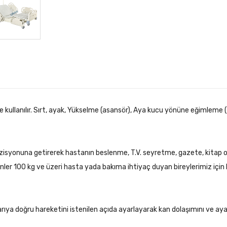
de kullanılır. Sırt, ayak, Yükselme (asansör), Aya kucu yönüne eğimle
zisyonuna getirerek hastanın beslenme, T.V. seyretme, gazete, kitap ok
rünler 100 kg ve üzeri hasta yada bakıma ihtiyaç duyan bireylerimiz için k
a doğru hareketini istenilen açıda ayarlayarak kan dolaşımını ve ayakl