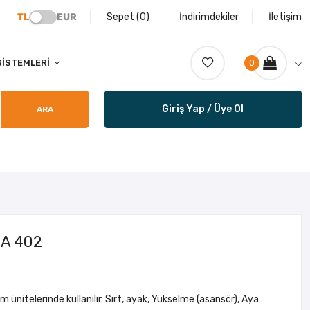
TL
EUR
Sepet (
0
)
İndirimdekiler
İletişim
SISTEMLERI
0
Giriş Yap / Üye Ol
ARA
LA 402
 ünitelerinde kullanılır. Sırt, ayak, Yükselme (asansör), Aya