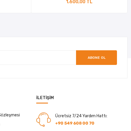
1.600,00 TL
ABONE OL
İLETIŞIM
 Sözleşmesi
Ücretsiz 7/24 Yardım Hattı:
+90 549 608 00 70
ı