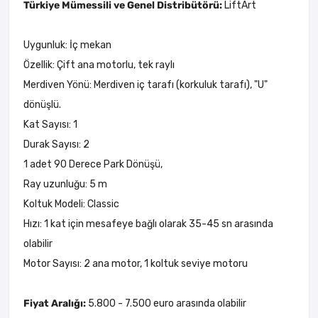
Türkiye Mümessili ve Genel Distribütörü:
LiftArt
Uygunluk: İç mekan
Özellik: Çift ana motorlu, tek raylı
Merdiven Yönü: Merdiven iç tarafı (korkuluk tarafı), "U"
dönüşlü.
Kat Sayısı: 1
Durak Sayısı: 2
1 adet 90 Derece Park Dönüşü,
Ray uzunluğu: 5 m
Koltuk Modeli: Classic
Hızı: 1 kat için mesafeye bağlı olarak 35-45 sn arasında
olabilir
Motor Sayısı: 2 ana motor, 1 koltuk seviye motoru
Fiyat Aralığı:
5.800 - 7.500 euro arasında olabilir