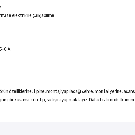
m
faze elektrik ile çalışabilme
5-8 A
örün özelliklerine, tipine, montaj yapılacağı şehre, montaj yerine, asans
liğine göre asansör üretip, satışını yapmaktayız. Daha hızlı model kanun