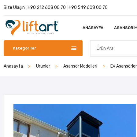
Bize Ulaşın :
+90 212 608 00 70
|
+90 549 608 00 70
ANASAYFA
ASANSÖR M
Kategoriler
Anasayfa
Ürünler
Asansör Modelleri
Ev Asansörler