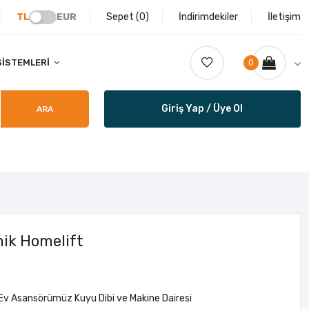
TL
EUR
Sepet (
0
)
İndirimdekiler
İletişim
SISTEMLERI
0
Giriş Yap / Üye Ol
ARA
mik Homelift
Ev Asansörümüz Kuyu Dibi ve Makine Dairesi