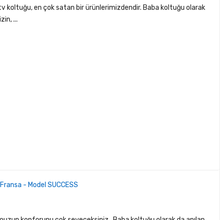
 tv koltuğu, en çok satan bir ürünlerimizdendir. Baba koltuğu olarak
n, ...
n Fransa - Model SUCCESS
muzun konforunu çok seveceksiniz.. Baba koltuğu olarak da anılan