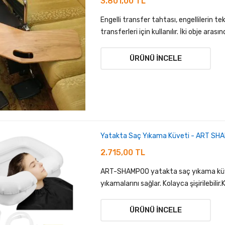
3.801,00 TL
Engelli transfer tahtası, engellilerin t
transferleri için kullanılır. İki obje arasınd
ÜRÜNÜ İNCELE
Yatakta Saç Yıkama Küveti - ART SH
2.715,00 TL
ART-SHAMPOO yatakta saç yıkama küveti
yıkamalarını sağlar. Kolayca şişirilebilir.
ÜRÜNÜ İNCELE