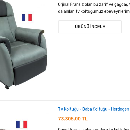
Orjinal Fransız olan bu zarif ve çağdaş
da anılan tv koltuğumuz ebeveynlerimizi
ÜRÜNÜ İNCELE
TV Koltuğu - Baba Koltuğu - Herdege
73.305,00 TL
Orjinal Fransız olan modern tv koltuğu