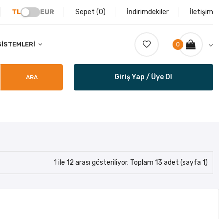
TL
EUR
Sepet (
0
)
İndirimdekiler
İletişim
SISTEMLERI
0
Giriş Yap / Üye Ol
ARA
1 ile 12 arası gösteriliyor. Toplam 13 adet (sayfa 1)