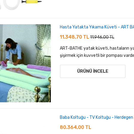
Hasta Yatakta Yıkama Küveti - ART 
11.348,70 TL
11.946,00 TL
ART-BATHE yatak küveti, hastaların ya
şişirmek için kuvvetli bir pompası vardır
ÜRÜNÜ İNCELE
Baba Koltuğu - TV Koltuğu - Herdegen
80.364,00 TL