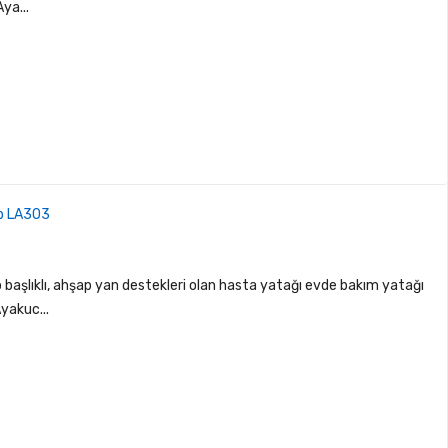
ya...
ap LA303
aşlıklı, ahşap yan destekleri olan hasta yatağı evde bakım yatağı
Ayakuc...