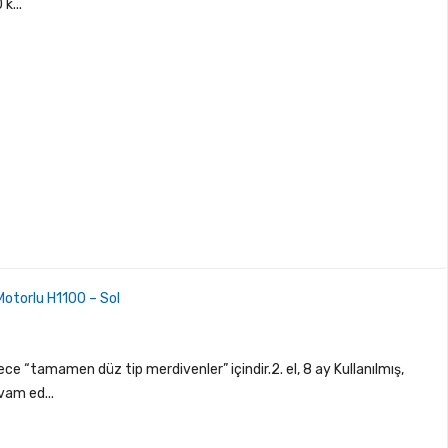
k...
 Motorlu H1100 – Sol
e “tamamen düz tip merdivenler” içindir.2. el, 8 ay Kullanılmış,
vam ed...