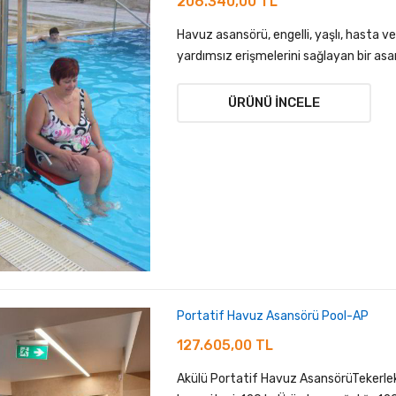
206.340,00 TL
Havuz asansörü, engelli, yaşlı, hasta ve 
yardımsız erişmelerini sağlayan bir asa
ÜRÜNÜ İNCELE
Portatif Havuz Asansörü Pool-AP
127.605,00 TL
Akülü Portatif Havuz AsansörüTekerlekli