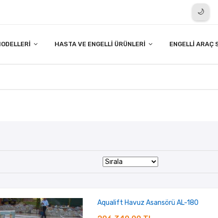
🌙
ODELLERI
HASTA VE ENGELLI ÜRÜNLERI
ENGELLI ARAÇ 
Aqualift Havuz Asansörü AL-180