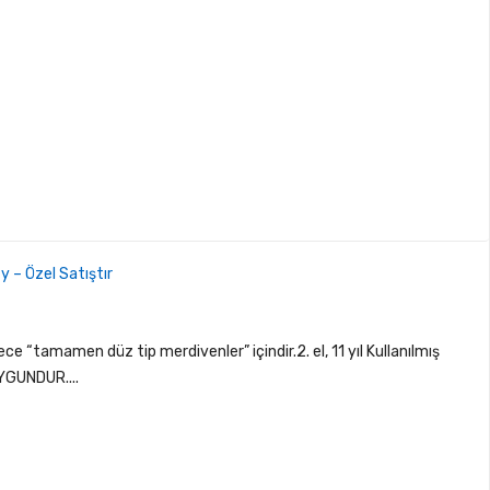
y – Özel Satıştır
e “tamamen düz tip merdivenler” içindir.2. el, 11 yıl Kullanılmış
YGUNDUR....