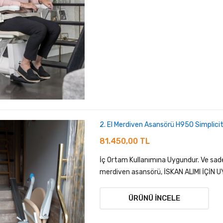
2. El Merdiven Asansörü H950 Simplicit
81.450,00 TL
İç Ortam Kullanımına Uygundur. Ve sadec
merdiven asansörü, İSKAN ALIMI İÇİN U
ÜRÜNÜ İNCELE