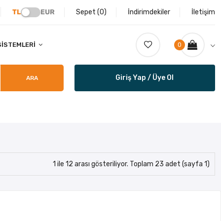
TL
EUR
Sepet (
0
)
İndirimdekiler
İletişim
SISTEMLERI
0
Giriş Yap / Üye Ol
ARA
1 ile 12 arası gösteriliyor. Toplam 23 adet (sayfa 1)