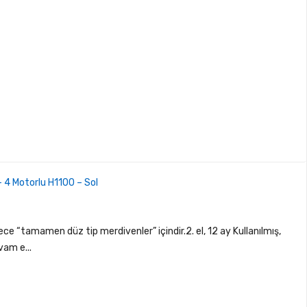
 - 4 Motorlu H1100 – Sol
e “tamamen düz tip merdivenler” içindir.2. el, 12 ay Kullanılmış,
vam e...