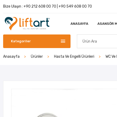
Bize Ulaşın :
+90 212 608 00 70
|
+90 549 608 00 70
ANASAYFA
ASANSÖR M
Kategoriler
Anasayfa
Ürünler
Hasta Ve Engelli Ürünleri
WC Ve 