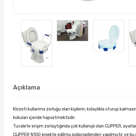
Açıklama
Klozeti kullanma zorluğu olan kişilerin, kolaylıkla oturup kalm
kokuları içeride hapsetmektedir.
Tuvalete erişim zorlaştığında çok kullanışlı olan CLIPPER, ayarl
CLIPPER %100 enjekte edilmiş polipropilenden yapılmıştır ve bu 