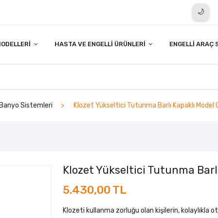
🌙
ODELLERI
HASTA VE ENGELLI ÜRÜNLERI
ENGELLI ARAÇ 
Banyo Sistemleri
Klozet Yükseltici Tutunma Barlı Kapaklı Model 
Klozet Yükseltici Tutunma Barl
5.430,00 TL
Klozeti kullanma zorluğu olan kişilerin, kolaylıkla