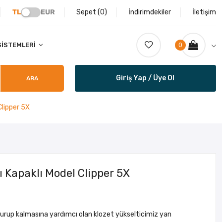
TL
EUR
Sepet (
0
)
İndirimdekiler
İletişim
SISTEMLERI
0
Giriş Yap / Üye Ol
ARA
Clipper 5X
ı Kapaklı Model Clipper 5X
 oturup kalmasına yardımcı olan klozet yükselticimiz yan