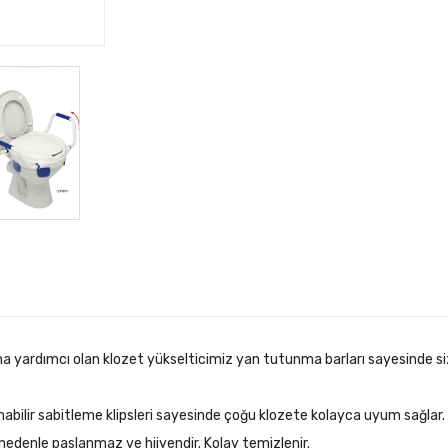
asına yardımcı olan klozet yükselticimiz yan tutunma barları sayesinde 
anabilir sabitleme klipsleri sayesinde çoğu klozete kolayca uyum sağlar.
nedenle paslanmaz ve hijyendir. Kolay temizlenir.