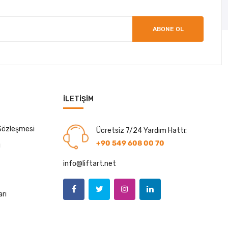
ABONE OL
İLETIŞIM
 Sözleşmesi
Ücretsiz 7/24 Yardım Hattı:
+90 549 608 00 70
ı
info@liftart.net
arı