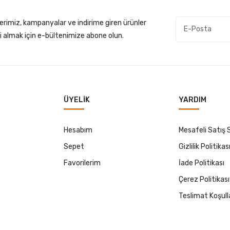
lerimiz, kampanyalar ve indirime giren ürünler
gi almak için e-bültenimize abone olun.
ÜYELIK
YARDIM
Hesabım
Mesafeli Satış
Sepet
Gizlilik Politikas
Favorilerim
İade Politikası
Çerez Politikası
Teslimat Koşull