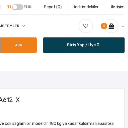
TL
EUR
Sepet (
0
)
İndirimdekiler
İletişim
SISTEMLERI
0
Giriş Yap / Üye Ol
ARA
LA612-X
r ve çok sağlam bir modeldir. 180 kg ya kadar kaldırma kapasitesi