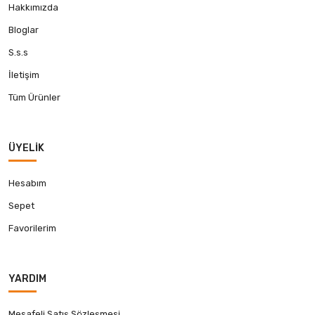
Hakkımızda
Bloglar
S.s.s
İletişim
Tüm Ürünler
ÜYELIK
Hesabım
Sepet
Favorilerim
YARDIM
Mesafeli Satış Sözleşmesi