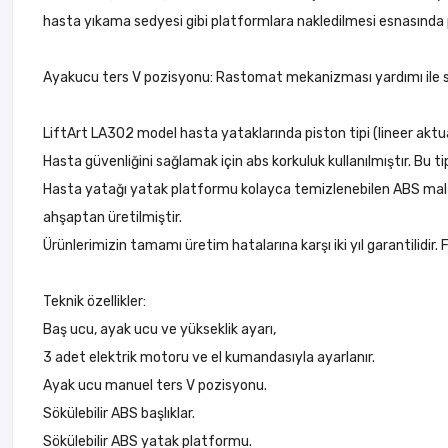
hasta yıkama sedyesi gibi platformlara nakledilmesi esnasında p
Ayakucu ters V pozisyonu: Rastomat mekanizması yardımı ile sağ
LiftArt LA302 model hasta yataklarında piston tipi (lineer aktuato
Hasta güvenliğini sağlamak için abs korkuluk kullanılmıştır. Bu t
Hasta yatağı yatak platformu kolayca temizlenebilen ABS malzeme
ahşaptan üretilmiştir.
Ürünlerimizin tamamı üretim hatalarına karşı iki yıl garantilidi
Teknik özellikler:
Baş ucu, ayak ucu ve yükseklik ayarı,
3 adet elektrik motoru ve el kumandasıyla ayarlanır.
Ayak ucu manuel ters V pozisyonu.
Sökülebilir ABS başlıklar.
Sökülebilir ABS yatak platformu.