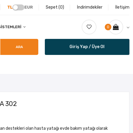
TL
EUR
Sepet (
0
)
İndirimdekiler
İletişim
SISTEMLERI
0
Giriş Yap / Üye Ol
ARA
LA 302
yan destekleri olan hasta yatağı evde bakım yatağı olarak