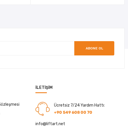
ABONE OL
İLETIŞIM
 Sözleşmesi
Ücretsiz 7/24 Yardım Hattı:
+90 549 608 00 70
ı
info@liftart.net