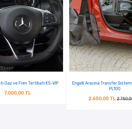
atı Gaz ve Fren Tertibatı K5-VIP
Engelli Aracına Transfer Sistemi 
PL100
7.000,00 TL
2.650,00 TL
2.750,0