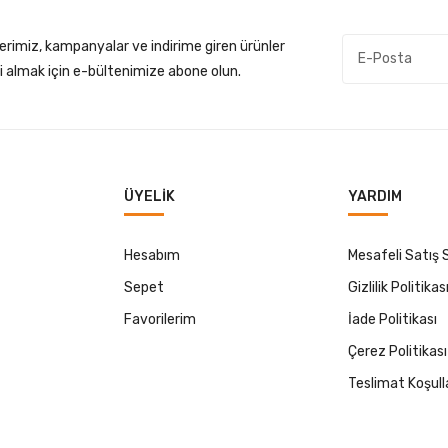
lerimiz, kampanyalar ve indirime giren ürünler
gi almak için e-bültenimize abone olun.
ÜYELIK
YARDIM
Hesabım
Mesafeli Satış
Sepet
Gizlilik Politikas
Favorilerim
İade Politikası
Çerez Politikası
Teslimat Koşull