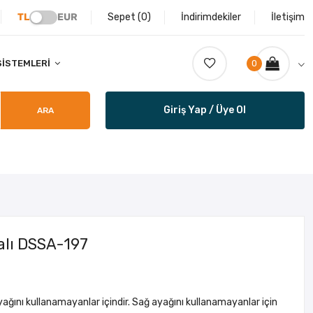
TL
EUR
Sepet (
0
)
İndirimdekiler
İletişim
SISTEMLERI
0
Giriş Yap / Üye Ol
ARA
dalı DSSA-197
ağını kullanamayanlar içindir. Sağ ayağını kullanamayanlar için