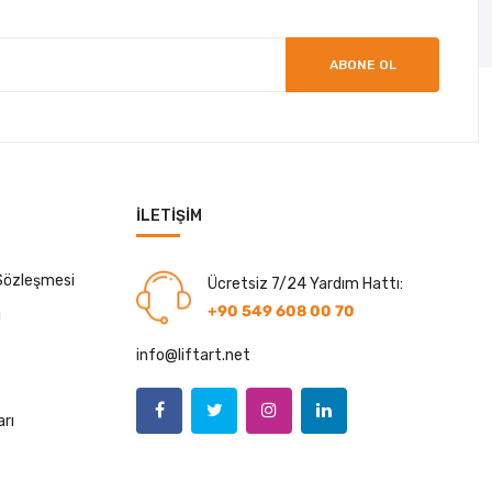
ABONE OL
İLETIŞIM
 Sözleşmesi
Ücretsiz 7/24 Yardım Hattı:
+90 549 608 00 70
ı
info@liftart.net
arı