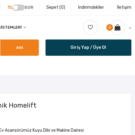
TL
EUR
Sepet (
0
)
İndirimdekiler
İletişim
SISTEMLERI
0
Giriş Yap / Üye Ol
ARA
mik Homelift
Ev Asansörümüz Kuyu Dibi ve Makine Dairesi