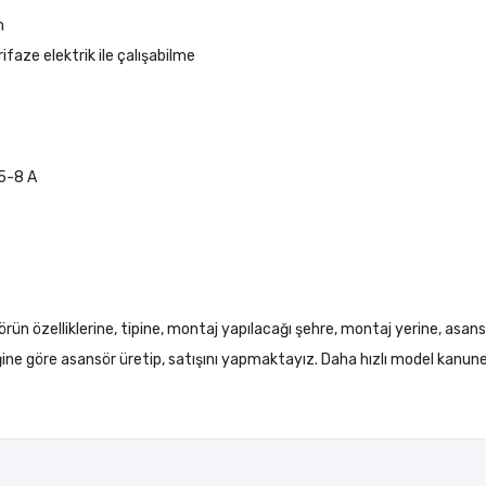
m
faze elektrik ile çalışabilme
5-8 A
örün özelliklerine, tipine, montaj yapılacağı şehre, montaj yerine, asans
liğine göre asansör üretip, satışını yapmaktayız. Daha hızlı model kanun