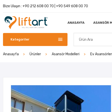
Bize Ulaşın :
+90 212 608 00 70
|
+90 549 608 00 70
ANASAYFA
ASANSÖR M
Kategoriler
Anasayfa
Ürünler
Asansör Modelleri
Ev Asansörler